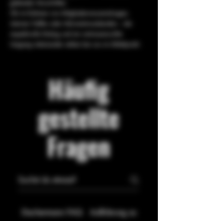
geltenden Vorschriften.
Ob im Rahmen von Mitgliederversammlungen,
internen Treffen oder Informationsabenden – der
respektvolle Dialog und ein vertrauensvoller
Umgang miteinander stehen bei uns im Mittelpunkt.
Häufig
gestellte
Fragen
Dachermann FAQ
Aufklärung zu Cannabis