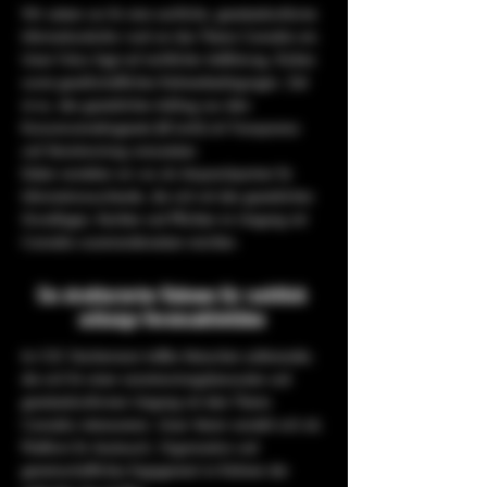
Wir setzen uns für eine sachliche, gesetzeskonforme
Informationskultur rund um das Thema Cannabis ein.
Unser Fokus liegt auf rechtlicher Aufklärung, Risiken
sowie gesellschaftlichen Rahmenbedingungen. Ziel
ist es, den gesetzlichen Auftrag aus dem
Konsumcannabisgesetz (KCanG) mit Transparenz
und Verantwortung umzusetzen.
Dabei verstehen wir uns als Ansprechpartner für
Informationssuchende, die sich mit den gesetzlichen
Grundlagen, Rechten und Pflichten im Umgang mit
Cannabis auseinandersetzen möchten.
Ein strukturierter Rahmen für rechtlich
zulässige Vereinsaktivitäten
Im CSC Dachermann treffen Menschen aufeinander,
die sich für einen verantwortungsbewussten und
gesetzeskonformen Umgang mit dem Thema
Cannabis interessieren. Unser Verein versteht sich als
Plattform für Austausch, Organisation und
gemeinschaftliches Engagement im Rahmen der